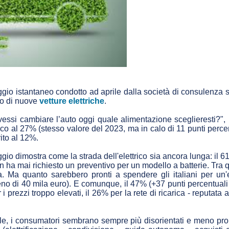
io istantaneo condotto ad aprile dalla società di consulenza str
sto di nuove
vetture elettriche
.
essi cambiare l’auto oggi quale alimentazione sceglieresti?", il
trico al 27% (stesso valore del 2023, ma in calo di 11 punti perc
ito al 12%.
ggio dimostra come la strada dell'elettrico sia ancora lunga: il 
ha mai richiesto un preventivo per un modello a batterie. Tra qua
 Ma quanto sarebbero pronti a spendere gli italiani per un'e
eno di 40 mila euro). E comunque, il 47% (+37 punti percentuali
 i prezzi troppo elevati, il 26% per la rete di ricarica - reputata 
le, i consumatori sembrano sempre più disorientati e meno pro